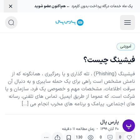
smiss
یک ماه خدمات درگاه پرداخت بدون کارمزد
← هم‌اکنون عضو شوید
وبلاگ پرداخت یار و درگاه پرداخت پارس پا
دانستنی هایی درباره درگاه پرداخت آنلاین، 
آموزشی
فیشینگ چیست؟
فیشینگ (Phishing) ، تله گذاری و یا رمزگیری ، همانگونه که از
نامش مشخص است راهی برای یک حمله سایبری و به دنبال آن
سرقت اطلاعات، مشخصات مهم و خصوصی یک فرد، سازمان و یا
شرکت است، که عموما از طریق ایمیل، تماس های تلفنی، رسانه
های اجتماعی، پیامک و برنامه های مخرب انجام می […]
پارس پال
پ
۲۰ آبان ۱۳۹۹
·
زمان مطالعه
۱۱
دقیقه
130
0
0